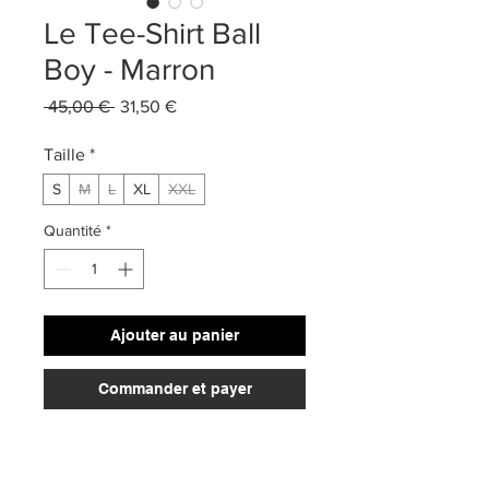
Le Tee-Shirt Ball
Boy - Marron
Prix
Prix
 45,00 € 
31,50 €
original
promotionnel
Taille
*
S
M
L
XL
XXL
Quantité
*
Ajouter au panier
Commander et payer
220 gsm
100% cotton