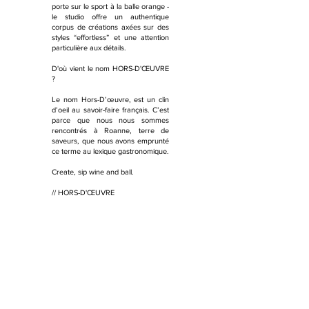
porte sur le sport à la balle orange -
le studio offre un authentique
corpus de créations axées sur des
styles “effortless” et une attention
particulière aux détails.
D'où vient le nom HORS-D'ŒUVRE
?
Le nom Hors-D’œuvre, est un clin
d’oeil au savoir-faire français. C’est
parce que nous nous sommes
rencontrés à Roanne, terre de
saveurs, que nous avons emprunté
ce terme au lexique gastronomique.
Create, sip wine and ball.
// HORS-D'ŒUVRE
MAILING LIST
Submit