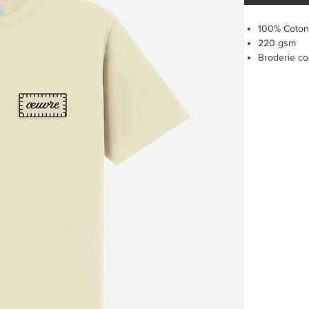
100% Coto
220 gsm
Broderie c
Patch cous
Cet article 