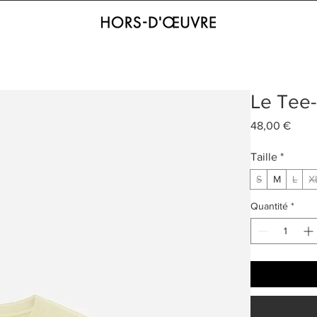
Le Tee-
Prix
48,00 €
Taille
*
S
M
L
X
Quantité
*