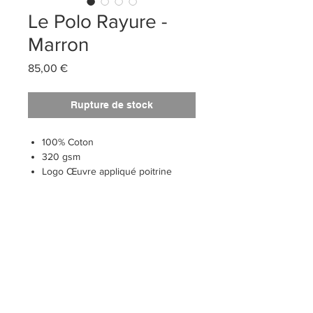
Le Polo Rayure -
Marron
Prix
85,00 €
Rupture de stock
100% Coton
320 gsm
Logo Œuvre appliqué poitrine
Cet article sera expedié à partir du
7 Juillet 2025
MAILING LIST
Submit
2020 - Hors-D'œuvre - all rights reserved
Hors-D'œuvre (SAS)