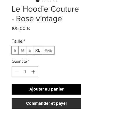
Le Hoodie Couture
- Rose vintage
Prix
105,00 €
Taille
*
S
M
L
XL
XXL
Quantité
*
Ajouter au panier
Commander et payer
100% Coton
French Terry 240gsm